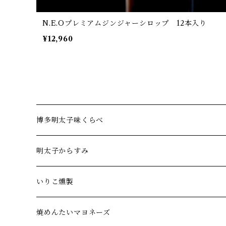
N.E.Oプレミアムジンジャーシロップ 12本入り
¥12,960
博多明太子味くらべ
6社セット
明太子からすみ
12社セット
からすみ4種セット
いりこ燻製
18社セット
辛子明太子からすみ
焼めんたいマヨネーズ