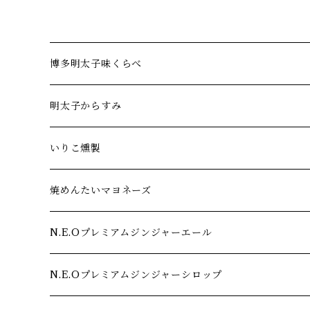
博多明太子味くらべ
6社セット
明太子からすみ
12社セット
からすみ4種セット
いりこ燻製
18社セット
辛子明太子からすみ
焼めんたいマヨネーズ
八味明太子からすみ
N.E.Oプレミアムジンジャーエール
山椒明太子からすみ
N.E.Oプレミアムジンジャーシロップ