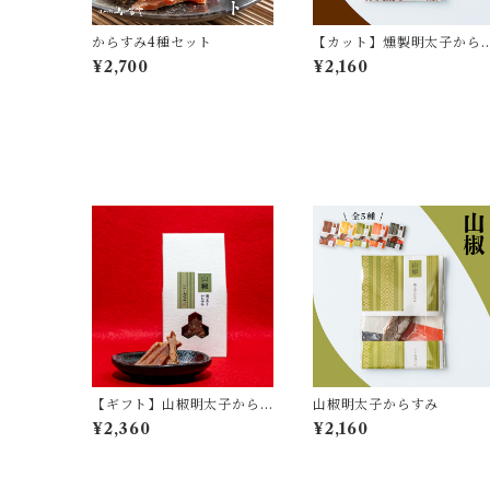
からすみ4種セット
【カット】燻製明太子から
すみ
¥2,700
¥2,160
【ギフト】山椒明太子から
山椒明太子からすみ
すみ
¥2,360
¥2,160