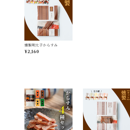
燻製明太子からすみ
¥2,160