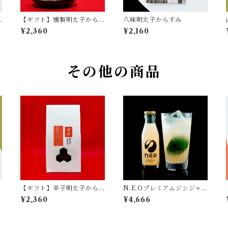
【ギフト】燻製明太子から
八味明太子からすみ
すみ
¥2,360
¥2,160
その他の商品
【ギフト】辛子明太子から
N.E.Oプレミアムジンジャ
すみ
ーエール 24本入り
¥2,360
¥4,666