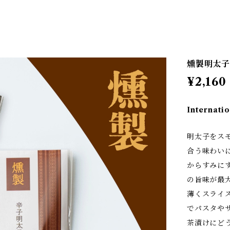
燻製明太
¥2,160
Internatio
明太子をス
合う味わい
からすみに
の旨味が最
薄くスライ
でパスタや
茶漬けにど