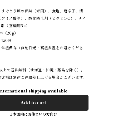
】すけとう鱈の卵巣（米国）、食塩、唐辛子、清
（アミノ酸等）、酸化防止剤（ビタミンC）、ナイ
色剤（亜硝酸Na）
本（20g）
150日
】常温保存（直射日光・高温多湿をお避けくださ
0円以上で送料無料（北海道・沖縄・離島を除く）。
お客様は別途ご連絡差し上げる場合がございます。
International shipping available
Add to cart
日本国内にお住まいの方向け