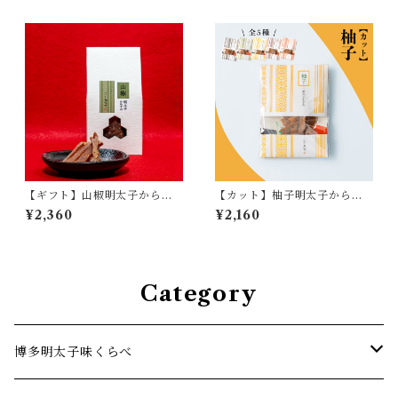
【ギフト】山椒明太子からす
【カット】柚子明太子からす
み
み
¥2,360
¥2,160
Category
博多明太子味くらべ