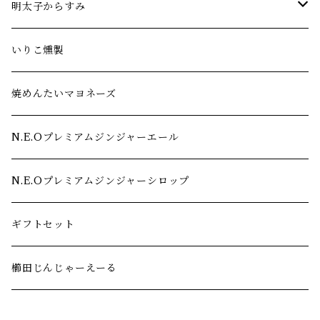
6社セット
明太子からすみ
12社セット
からすみ4種セット
いりこ燻製
18社セット
辛子明太子からすみ
焼めんたいマヨネーズ
八味明太子からすみ
N.E.Oプレミアムジンジャーエール
山椒明太子からすみ
N.E.Oプレミアムジンジャーシロップ
柚子明太子からすみ
ギフトセット
燻製辛子明太子
櫛田じんじゃーえーる
【ギフト】燻製辛子明太子・辛子明太子からすみ二種セット