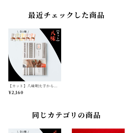
最近チェックした商品
【カット】八味明太子からす
み
¥2,160
同じカテゴリの商品