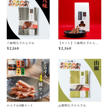
八味明太子からすみ
【ギフト】八味明太子からす
み
¥2,160
¥2,360
からすみ4種セット
山椒明太子からすみ