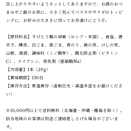
召し上がりやすいようカットしてありますので、お酒のおつ
まみやご飯のお供に、小さく刻んでパスタやサラダのトッピ
ングに、お好みの大きさに切ってお茶漬けにどうぞ。
【原材料名】すけとう鱈の卵巣（ロシア・米国）、食塩、唐
辛子、陳皮、白ごま、黒ごま、青のり、麻の実、けしの実、
山椒、清酒、調味料（ミノ酸等）、酸化防止剤（ビタミン
C）、ナイアシン、発色剤（亜硝酸Na）
【内容量】1本（20g）
【賞味期限】150日
【保存方法】常温保存（直射日光・高温多湿をお避けくださ
い）
※10,000円以上で送料無料（北海道・沖縄・離島を除く）。
該当地域のお客様は別途ご連絡差し上げる場合がございま
す。